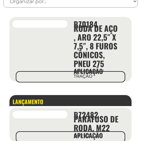
BZ0184
RODA DE AÇO
, ARO 22,5″ X
7,5″, 8 FUROS
CÔNICOS,
PNEU 275
APLICAÇÃO
MB / TRUCK /
TRAÇÃO
LANÇAMENTO
LANÇ
BZ2482
PARAFUSO DE
RODA, M22
APLICAÇÃO
DAF CF / XF