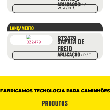
APLICAÇÃO
SCANIA S3 / S4 /
PGR / NTG
LANÇAMENTO
LANÇ
BZ2479
SAPATA DE
FREIO
APLICAÇÃO
SCANIA P / G / R / T
FABRICAMOS TECNOLOGIA PARA CAMINHÕES
PRODUTOS