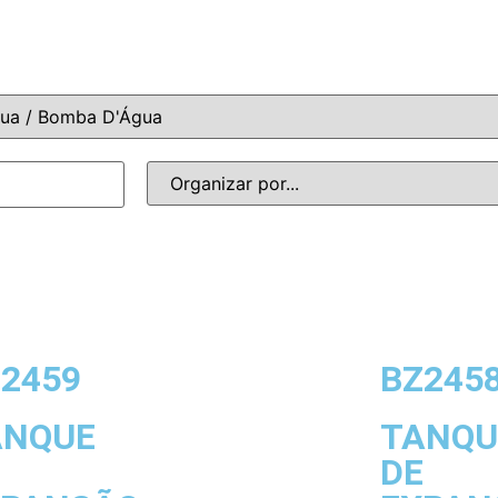
2459
BZ245
ANQUE
TANQU
E
DE