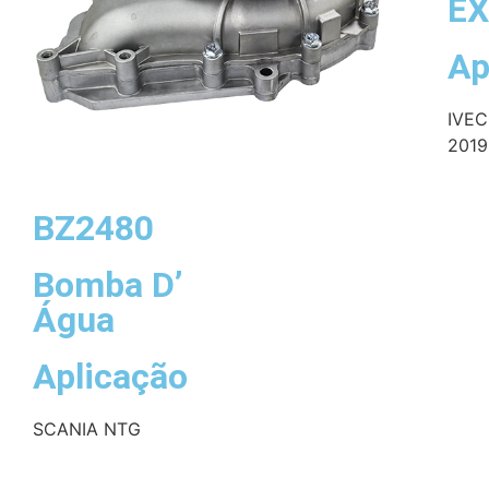
E
Ap
IVEC
2019.
BZ2480
Bomba D’
Água
Aplicação
SCANIA NTG