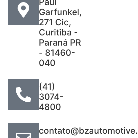
Paul
Garfunkel,
271 Cic,
Curitiba -
Paraná PR
- 81460-
040
(41)
3074-
4800
contato@bzautomotive