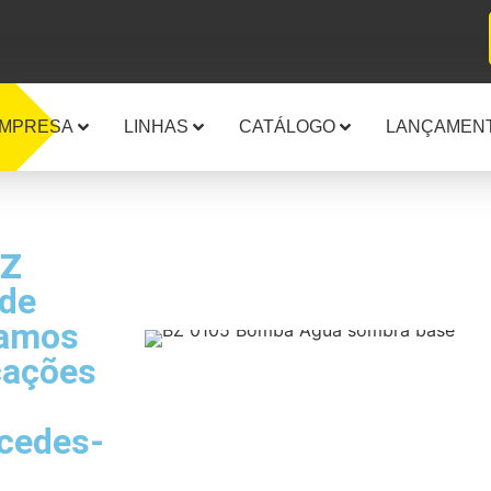
EMPRESA
LINHAS
CATÁLOGO
LANÇAMEN
Z
 de
tamos
cações
rcedes-