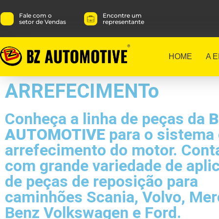
Fale com o
Encontre um
setor de Vendas
representante
HOME
A 
ARREFECIMENTo
Conheça a linha de peças da
B
AUTOMOTIVE
para o sistema
arrefecimento do motor. Con
com grande variedade de apli
de peças de reposição para
caminhões Scania, Volvo, Me
Benz Volkswagen e Ford.