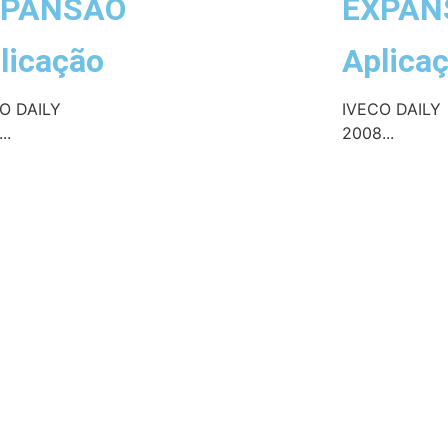
XPANSÃO
EXPAN
licação
Aplica
O DAILY
IVECO DAILY
..
2008...