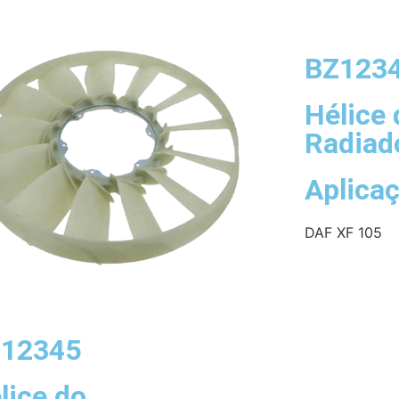
BZ123
Hélice 
Radiad
Aplica
DAF XF 105
12345
lice do