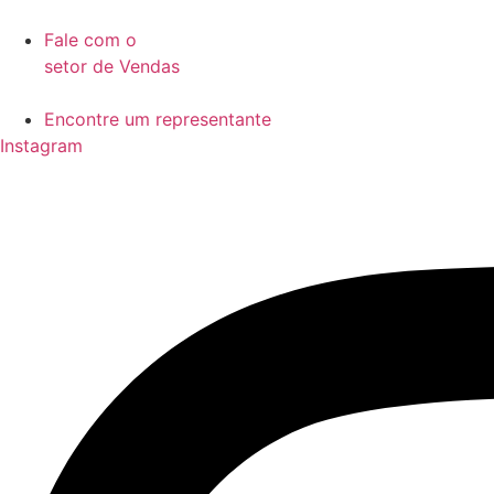
Ir
para
Fale com o
o
setor de Vendas
conteúdo
Encontre um representante
Instagram