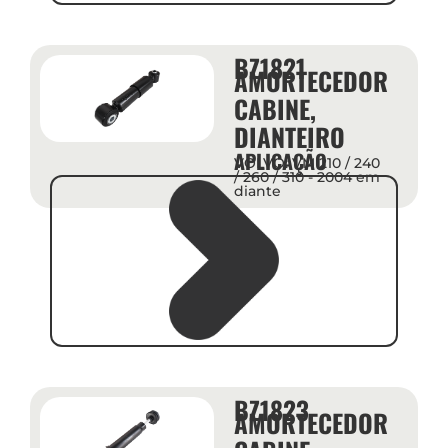
BZ1821
AMORTECEDOR
CABINE,
DIANTEIRO
APLICAÇÃO
VOLVO: VM 210 / 240
/ 260 / 310 - 2004 em
diante
BZ1823
AMORTECEDOR