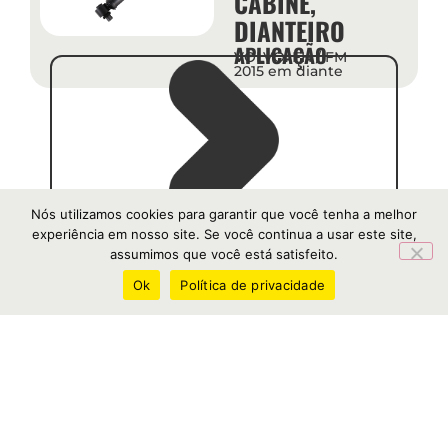
CABINE,
DIANTEIRO
APLICAÇÃO
VOLVO: FH / FM
2015 em diante
Nós utilizamos cookies para garantir que você tenha a melhor
experiência em nosso site. Se você continua a usar este site,
assumimos que você está satisfeito.
BZ1906
Ok
Política de privacidade
AMORTECEDOR
CABINE,
DIANTEIRO
APLICAÇÃO
SCANIA: S4 / 5 P / G
/ R / T Cabine CG
SCANIA: S5 PGRT
2012