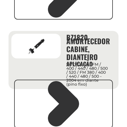
BZ1820
AMORTECEDOR
CABINE,
DIANTEIRO
APLICAÇÃO
VOLVO: FH / FM /
400 / 440 / 480 / 500
/ 520 / FM 380 / 400
/ 440 / 480 / 500 -
2004 em diante
(pino fixo)