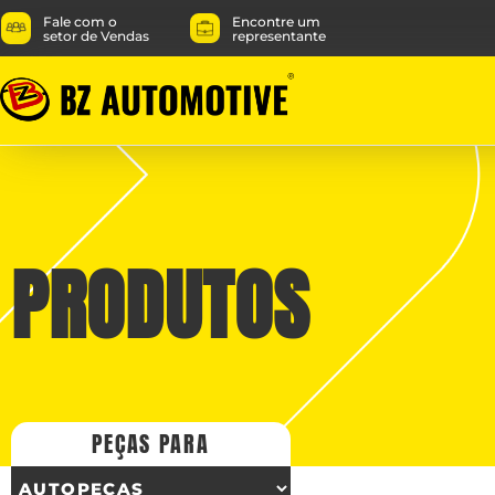
Fale com o
Encontre um
setor de Vendas
representante
PRODUTOS
PEÇAS PARA