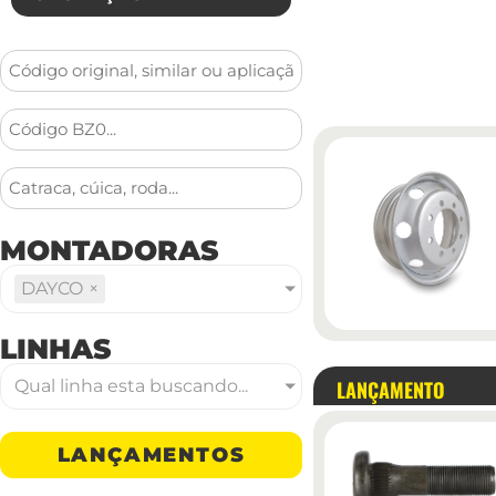
MONTADORAS
DAYCO
×
LINHAS
LANÇAMENTO
Qual linha esta buscando...
LANÇAMENTOS