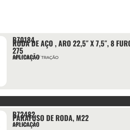
BZ0184
RODA DE AÇO , ARO 22,5″ X 7,5″, 8 FU
275
APLICAÇÃO
MB / TRUCK / TRAÇÃO
BZ2482
PARAFUSO DE RODA, M22
APLICAÇÃO
DAF CF / XF