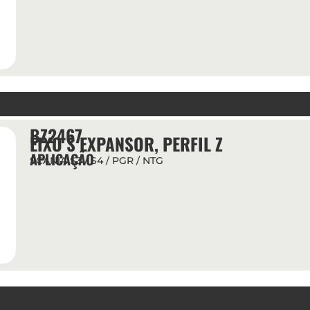
BZ2467
EIXO S EXPANSOR, PERFIL Z
APLICAÇÃO
SCANIA S3 / S4 / PGR / NTG