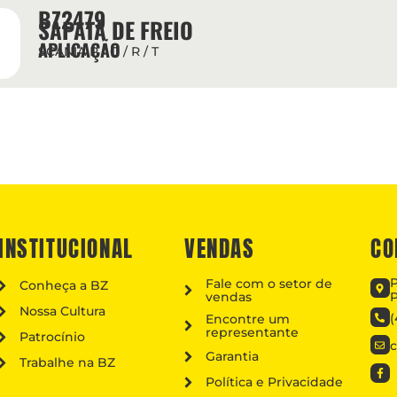
BZ2479
SAPATA DE FREIO
APLICAÇÃO
SCANIA P / G / R / T
INSTITUCIONAL
VENDAS
CO
P
Fale com o setor de
Conheça a BZ
vendas
P
Nossa Cultura
(
Encontre um
representante
Patrocínio
Garantia
Trabalhe na BZ
Política e Privacidade