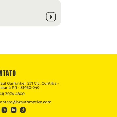
NTATO
aul Garfunkel, 271 Cic, Curitiba -
araná PR - 81460-040
41) 3074-4800
contato@bzautomotive.com