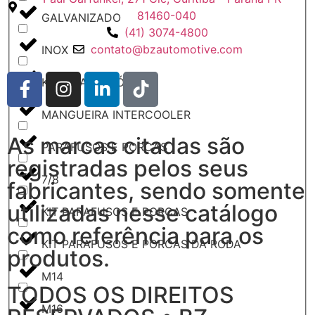
81460-040
GALVANIZADO
(41) 3074-4800
contato@bzautomotive.com
INOX
KITS E ACESSÓRIOS
MANGUEIRA INTERCOOLER
As marcas citadas são
PARAFUSOS E PORCAS
registradas pelos seus
7/8
fabricantes, sendo somente
utilizadas nesse catálogo
KIT PARAFUSOS E PORCAS
como referência para os
KIT PARAFUSOS E PORCAS DA RODA
produtos.
M14
TODOS OS DIREITOS
M16