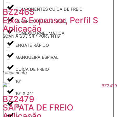
COMPONENTES CUÍCA DE FREIO
BZ2465
Eixo S Expansor, Perfil S
REPARO CUÍCA DE FREIO
Aplicação
CONEXÃO PNEUMÁTICA
SCANIA S3 / S4 / PGR / NTG
ENGATE RÁPIDO
MANGUEIRA ESPIRAL
CUÍCA DE FREIO
Lançamento
L
16"
16" X 24"
BZ2479
SAPATA DE FREIO
20"
Aplicação