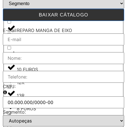
Z-KAM
BAIXAR CÁTALOGO
REPAROS
REPARO MANGA DE EIXO
E-mail
REPARO VÁLVULA MAGNÉTICA
RODA DE AÇO
10 FUROS
12R
CNPJ:
13R
8 FUROS
Segmento:
ARO 17