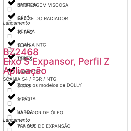
RANDON
EMBREAGEM VISCOSA
SABÓ
HÉLICE DO RADIADOR
Lançamento
L
SCANIA
10 PÁS
SCANIA NTG
11 PÁS
BZ2468
TEREX
Eixo S Expansor, Perfil Z
13 PÁS
Aplicação
THERMOID
6 PÁS
SCANIA S4 / PGR / NTG
Todos os modelos de DOLLY
8 PÁS
TOYOTA
9 PÁS
VARGA
RADIADOR DE ÓLEO
Lançamento
L
VOLARE
TANQUE DE EXPANSÃO