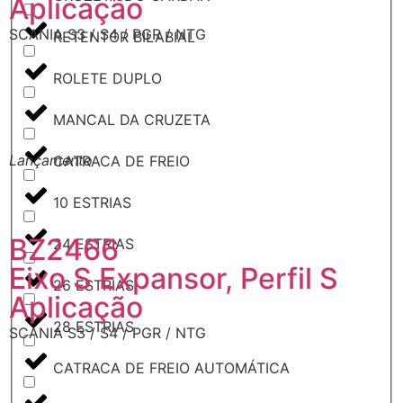
Aplicação
SCANIA S3 / S4 / PGR / NTG
RETENTOR BILABIAL
ROLETE DUPLO
MANCAL DA CRUZETA
Lançamento
L
CATRACA DE FREIO
10 ESTRIAS
BZ2466
24 ESTRIAS
Eixo S Expansor, Perfil S
26 ESTRIAS
Aplicação
28 ESTRIAS
SCANIA S3 / S4 / PGR / NTG
CATRACA DE FREIO AUTOMÁTICA