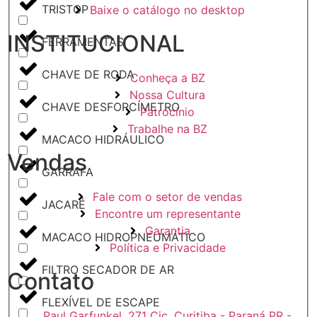
TRISTOP
Baixe o catálogo no desktop
INSTITUCIONAL
FERRAMENTAS
CHAVE DE RODA
Conheça a BZ
Nossa Cultura
CHAVE DESFORCÍMETRO
Patrocínio
Trabalhe na BZ
MACACO HIDRÁULICO
Vendas
GARRAFA
Fale com o setor de vendas
JACARÉ
Encontre um representante
Garantia
MACACO HIDROPNEUMÁTICO
Política e Privacidade
FILTRO SECADOR DE AR
Contato
FLEXÍVEL DE ESCAPE
Paul Garfunkel, 271 Cic, Curitiba - Paraná PR -