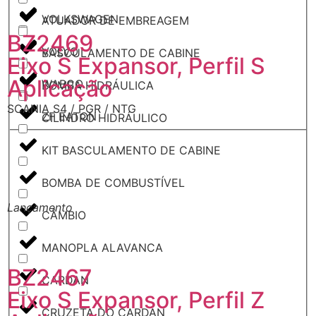
VOLKSWAGEN
ATUADOR DE EMBREAGEM
BZ2469
VOLVO
BASCULAMENTO DE CABINE
Eixo S Expansor, Perfil S
Aplicação
WABCO
BOMBA HIDRÁULICA
SCANIA S4 / PGR / NTG
ZF EATON
CILINDRO HIDRÁULICO
KIT BASCULAMENTO DE CABINE
BOMBA DE COMBUSTÍVEL
Lançamento
L
CÂMBIO
MANOPLA ALAVANCA
BZ2467
CARDAN
Eixo S Expansor, Perfil Z
CRUZETA DO CARDAN