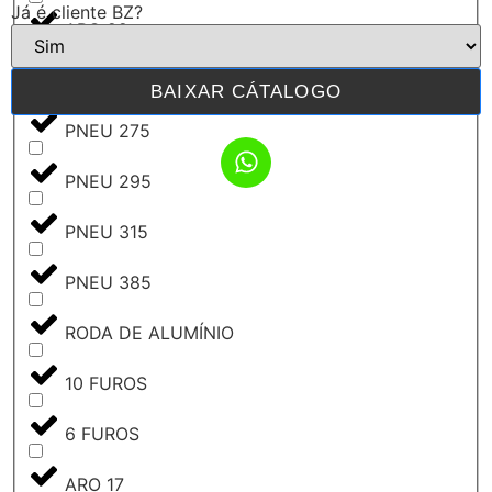
Já é cliente BZ?
ARO 22
PNEU 215
BAIXAR CÁTALOGO
PNEU 275
PNEU 295
PNEU 315
PNEU 385
RODA DE ALUMÍNIO
10 FUROS
6 FUROS
ARO 17