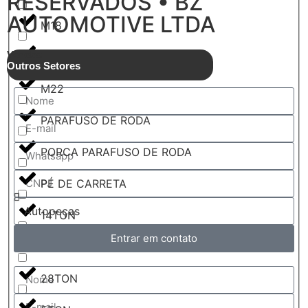
RESERVADOS • BZ
AUTOMOTIVE LTDA
M18
Vendas
M20
Outros Setores
M22
PARAFUSO DE RODA
PORCA PARAFUSO DE RODA
PÉ DE CARRETA
14TON
Entrar em contato
24TON
28TON