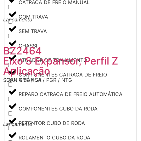
CATRACA DE FREIO MANUAL
COM TRAVA
Lançamento
L
SEM TRAVA
CHASSI
BZ2464
Eixo S Expansor, Perfil Z
ATUADOR DE TRAVAMENTO
Aplicação
COMPONENTES CATRACA DE FREIO
AUTOMÁTICA
SCANIA S3 / S4 / PGR / NTG
REPARO CATRACA DE FREIO AUTOMÁTICA
COMPONENTES CUBO DA RODA
RETENTOR CUBO DE RODA
Lançamento
L
ROLAMENTO CUBO DA RODA