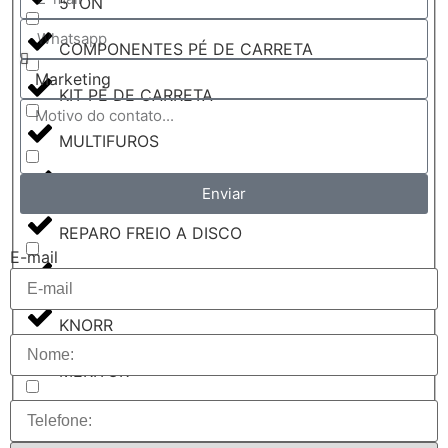
5TON
COMPONENTES PÉ DE CARRETA
KIT PÉ DE CARRETA
MULTIFUROS
REPARO PÉ DE CARRETA
Enviar
REPARO FREIO A DISCO
E-mail
ACCELO
KNORR
MERITOR
WABCO