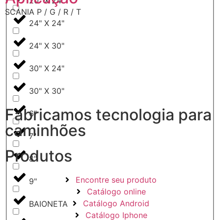
20" X 24"
SCANIA P / G / R / T
24" X 24"
24" X 30"
30" X 24"
30" X 30"
Fabricamos tecnologia para
6"
caminhões
7"
Produtos
8"
Encontre seu produto
9"
Catálogo online
Catálogo Android
BAIONETA
Catálogo Iphone