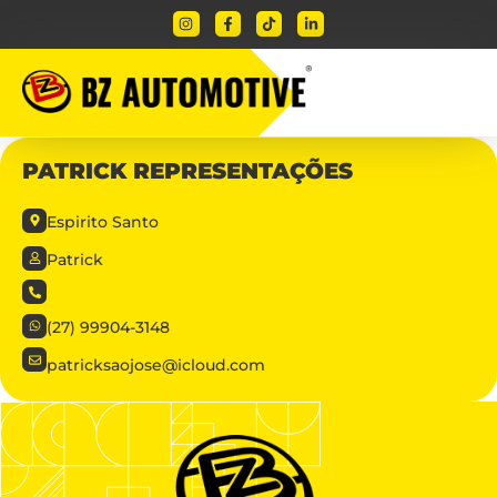
PATRICK REPRESENTAÇÕES
Espirito Santo
Patrick
(27) 99904-3148
patricksaojose@icloud.com