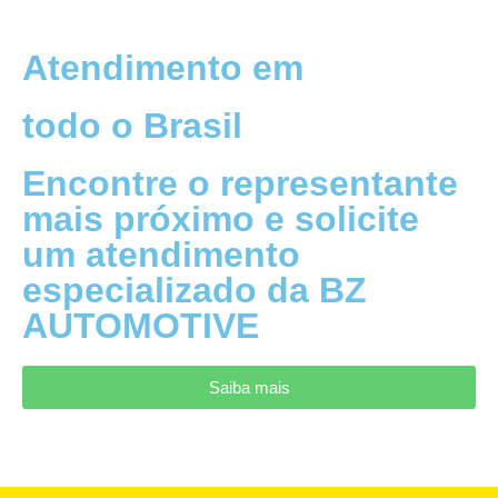
+
0
Lojas
Atendimento em
Pelo Brasil
todo o Brasil
Encontre as caixinhas
Encontre o representante
amarelas da BZ
mais próximo e solicite
AUTOMOTIVE, no
um atendimento
revendedor mais perto de
especializado da BZ
você!
AUTOMOTIVE
Saiba mais