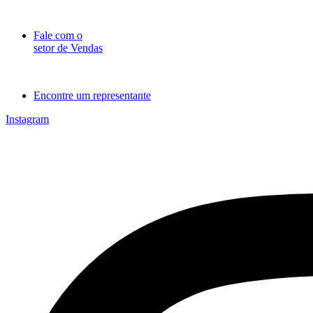
Ir
para
Fale com o
o
setor de Vendas
conteúdo
Encontre um representante
Instagram