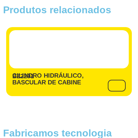
Produtos relacionados
CILINDRO HIDRÁULICO,
BZ2291
BASCULAR DE CABINE
Fabricamos tecnologia