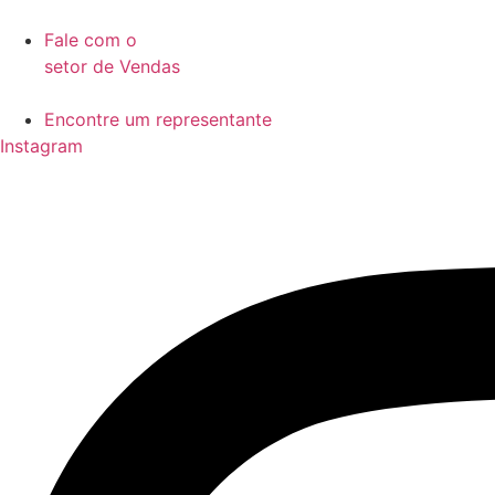
Ir
para
Fale com o
o
setor de Vendas
conteúdo
Encontre um representante
Instagram