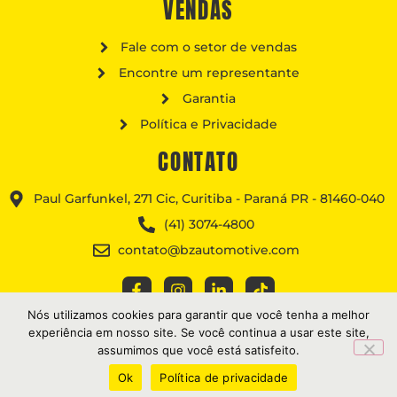
VENDAS
Fale com o setor de vendas
Encontre um representante
Garantia
Política e Privacidade
CONTATO
Paul Garfunkel, 271 Cic, Curitiba - Paraná PR - 81460-040
(41) 3074-4800
contato@bzautomotive.com
Nós utilizamos cookies para garantir que você tenha a melhor
experiência em nosso site. Se você continua a usar este site,
assumimos que você está satisfeito.
AS MARCAS CITADAS SÃO REGISTRADAS PELOS SEUS FABRICANTES, SENDO
SOMENTE UTILIZADAS NESSE CATÁLOGO COMO REFERÊNCIA PARA OS
PRODUTOS.
Ok
Política de privacidade
TODOS OS DIREITOS RESERVADOS • BZ AUTOMOTIVE LTDA