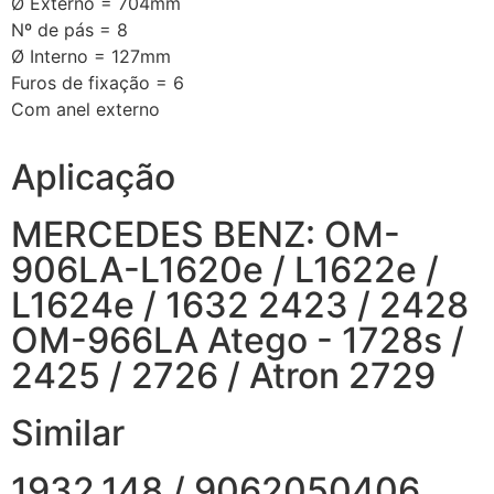
Ø Externo = 704mm
Nº de pás = 8
Ø Interno = 127mm
Furos de fixação = 6
Com anel externo
Aplicação
MERCEDES BENZ: OM-
906LA-L1620e / L1622e /
L1624e / 1632 2423 / 2428
OM-966LA Atego - 1728s /
2425 / 2726 / Atron 2729
Similar
1932.148 / 9062050406