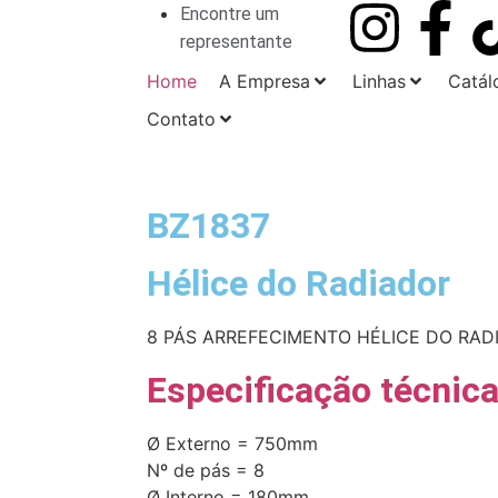
Encontre um
representante
Home
A Empresa
Linhas
Catál
Contato
BZ1837
Hélice do Radiador
8 PÁS
ARREFECIMENTO
HÉLICE DO RAD
Especificação técnic
Ø Externo = 750mm
Nº de pás = 8
Ø Interno = 180mm