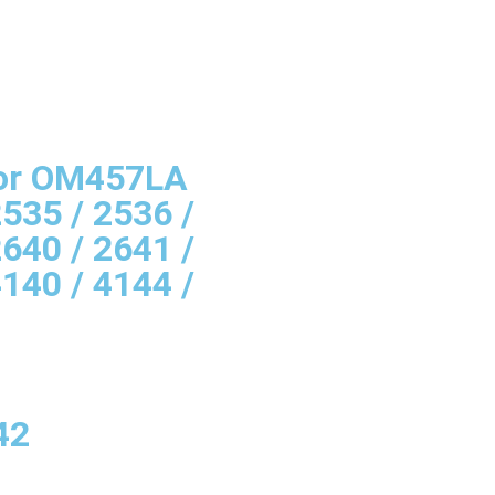
or OM457LA
2535 / 2536 /
2640 / 2641 /
4140 / 4144 /
42