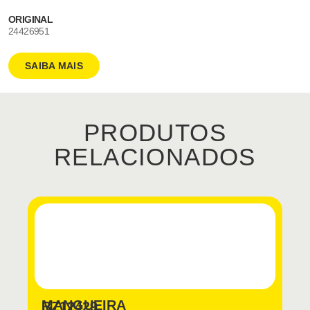
ORIGINAL
24426951
SAIBA MAIS
PRODUTOS
RELACIONADOS
MANGUEIRA
BZ12429