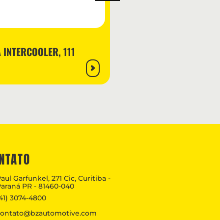
BZ12416
INTERCOOLER, 111
MANGUEIRA INTERC
X 77 X 128,5MM
NTATO
aul Garfunkel, 271 Cic, Curitiba -
araná PR - 81460-040
41) 3074-4800
contato@bzautomotive.com