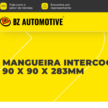
Fale com o
Encontre um
setor de Vendas
representante
MANGUEIRA INTERCO
90 X 90 X 283MM