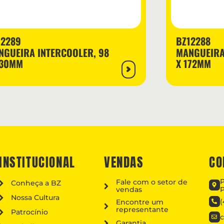
12289
BZ12288
NGUEIRA INTERCOOLER, 98
MANGUEIRA 
230MM
X 172MM
INSTITUCIONAL
VENDAS
CO
P
Fale com o setor de
Conheça a BZ
vendas
P
Nossa Cultura
(
Encontre um
representante
Patrocínio
Garantia