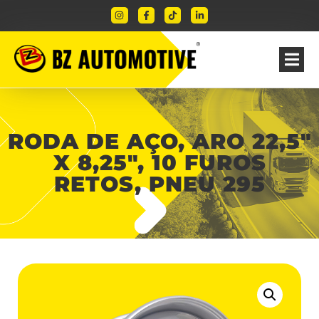
RODA DE AÇO, ARO 22,5″
X 8,25″, 10 FUROS
RETOS, PNEU 295