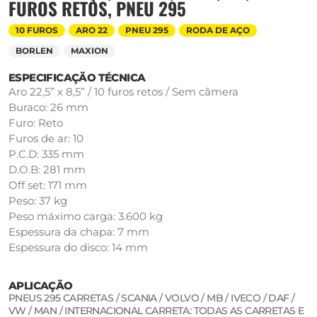
FUROS RETOS, PNEU 295
10 FUROS
ARO 22
PNEU 295
RODA DE AÇO
BORLEN
MAXION
ESPECIFICAÇÃO TÉCNICA
Aro 22,5” x 8,5” / 10 furos retos / Sem câmera
Buraco: 26 mm
Furo: Reto
Furos de ar: 10
P.C.D: 335 mm
D.O.B: 281 mm
Off set: 171 mm
Peso: 37 kg
Peso máximo carga: 3.600 kg
Espessura da chapa: 7 mm
Espessura do disco: 14 mm
APLICAÇÃO
PNEUS 295 CARRETAS / SCANIA / VOLVO / MB / IVECO / DAF /
VW / MAN / INTERNACIONAL CARRETA: TODAS AS CARRETAS E