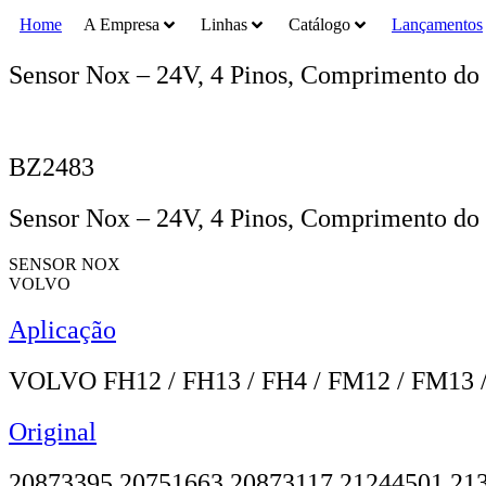
Home
A Empresa
Linhas
Catálogo
Lançamentos
Sensor Nox – 24V, 4 Pinos, Comprimento d
BZ2483
Sensor Nox – 24V, 4 Pinos, Comprimento d
SENSOR NOX
VOLVO
Aplicação
VOLVO FH12 / FH13 / FH4 / FM12 / FM13 
Original
20873395 20751663 20873117 21244501 21