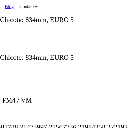
Blog
Contato
o Chicote: 834mm, EURO 5
o Chicote: 834mm, EURO 5
/ FM4 / VM
387788 21473997 21567736 21984358 222192