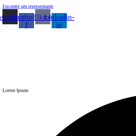
Encontre um representante
nstagram
Facebook-
Tiktok
Linkedin-
f
in
Lorem Ipsum