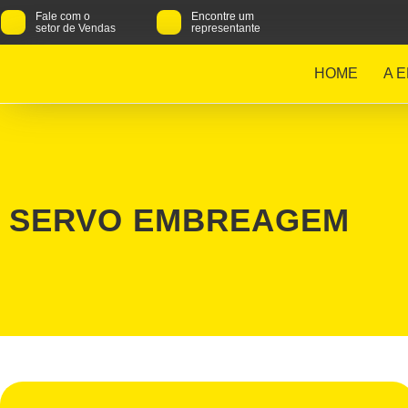
Fale com o
Encontre um
setor de Vendas
representante
HOME
A 
SERVO EMBREAGEM