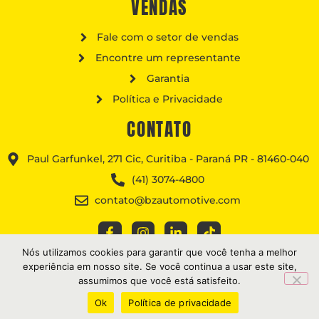
VENDAS
Fale com o setor de vendas
Encontre um representante
Garantia
Política e Privacidade
CONTATO
Paul Garfunkel, 271 Cic, Curitiba - Paraná PR - 81460-040
(41) 3074-4800
contato@bzautomotive.com
Nós utilizamos cookies para garantir que você tenha a melhor
experiência em nosso site. Se você continua a usar este site,
assumimos que você está satisfeito.
AS MARCAS CITADAS SÃO REGISTRADAS PELOS SEUS FABRICANTES, SENDO
SOMENTE UTILIZADAS NESSE CATÁLOGO COMO REFERÊNCIA PARA OS
PRODUTOS.
Ok
Política de privacidade
TODOS OS DIREITOS RESERVADOS • BZ AUTOMOTIVE LTDA