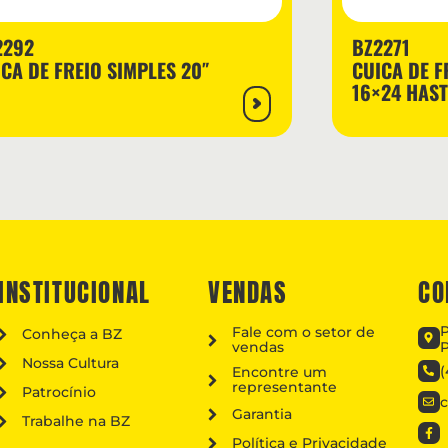
2292
BZ2271
CA DE FREIO SIMPLES 20″
CUICA DE F
16×24 HAS
INSTITUCIONAL
VENDAS
CO
P
Fale com o setor de
Conheça a BZ
vendas
P
Nossa Cultura
(
Encontre um
representante
Patrocínio
Garantia
Trabalhe na BZ
Política e Privacidade