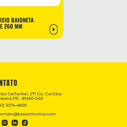
BZ2297
REIO BAIONETA
CUICA DE FREIO 30
TE 260 MM
BAIONETA COM HAS
260MM
NTATO
aul Garfunkel, 271 Cic, Curitiba -
araná PR - 81460-040
41) 3074-4800
contato@bzautomotive.com