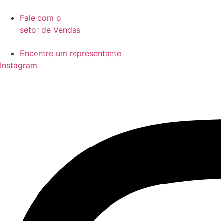
Ir
para
Fale com o
o
setor de Vendas
conteúdo
Encontre um representante
Instagram