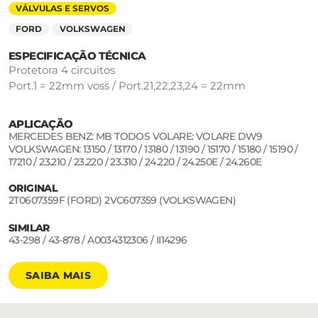
VÁLVULAS E SERVOS
FORD
VOLKSWAGEN
ESPECIFICAÇÃO TÉCNICA
Protetora 4 circuitos
Port.1 = 22mm voss / Port.21,22,23,24 = 22mm
APLICAÇÃO
MERCEDES BENZ: MB TODOS VOLARE: VOLARE DW9
VOLKSWAGEN: 13150 / 13170 / 13180 / 13190 / 15170 / 15180 / 15190 /
17210 / 23.210 / 23.220 / 23.310 / 24.220 / 24.250E / 24.260E
ORIGINAL
2T0607359F (FORD) 2VC607359 (VOLKSWAGEN)
SIMILAR
43-298 / 43-878 / A0034312306 / II14296
SAIBA MAIS