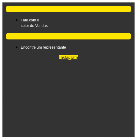
Ir
para
o
Fale com o
conteúdo
setor de Vendas
Encontre um representante
Instagram