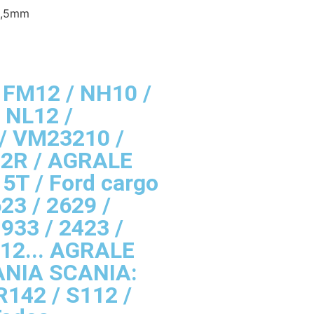
 1,5mm
 FM12 / NH10 /
 NL12 /
/ VM23210 /
12R / AGRALE
5T / Ford cargo
23 / 2629 /
1933 / 2423 /
012... AGRALE
NIA SCANIA:
R142 / S112 /