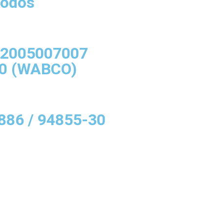
Todos
12005007007
0 (WABCO)
-886 / 94855-30