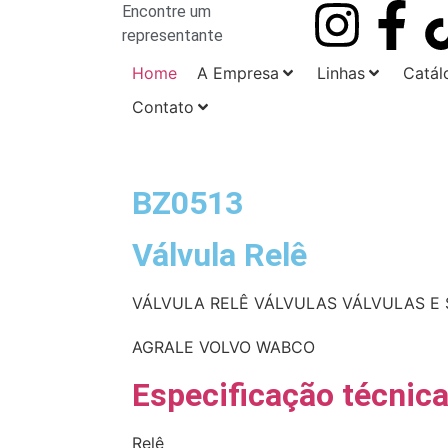
Encontre um
representante
Home
A Empresa
Linhas
Catál
Contato
BZ0513
Válvula Relê
VÁLVULA RELÊ
VÁLVULAS
VÁLVULAS E
AGRALE
VOLVO
WABCO
Especificação técnic
Relê