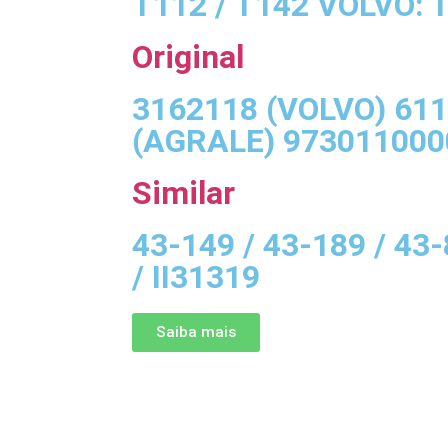
T112 / T142 VOLVO: 
Original
3162118 (VOLVO) 61
(AGRALE) 973011000
Similar
43-149 / 43-189 / 43
/ II31319
Saiba mais