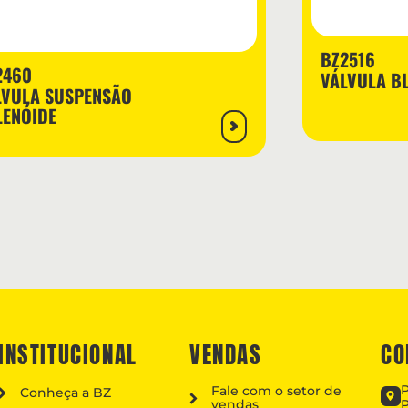
BZ2516
2460
VÁLVULA B
LVULA SUSPENSÃO
LENÓIDE
INSTITUCIONAL
VENDAS
CO
P
Fale com o setor de
Conheça a BZ
vendas
P