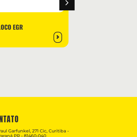
LOCO EGR
NTATO
aul Garfunkel, 271 Cic, Curitiba -
araná PR - 81460-040