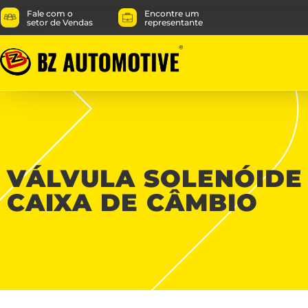
Fale com o
Encontre um
setor de Vendas
representante
VÁLVULA SOLENÓIDE
CAIXA DE CÂMBIO