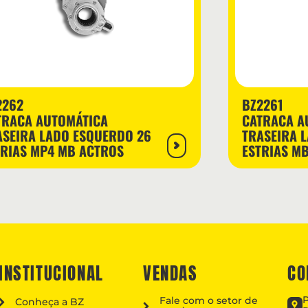
2262
BZ2261
TRACA AUTOMÁTICA
CATRACA A
ASEIRA LADO ESQUERDO 26
TRASEIRA L
TRIAS MP4 MB ACTROS
ESTRIAS M
INSTITUCIONAL
VENDAS
CO
P
Fale com o setor de
Conheça a BZ