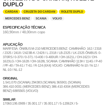
DUPLO
CARDAN
CRUZETA DO CARDAN
ROLETE DUPLO
MERCEDES BENZ
SCANIA
VOLVO
ESPECIFICAÇÃO TÉCNICA
160,90mm / 48,00mm copo
APLICAÇÃO
MARFESA: ÔNIBUS M-210 MERCEDES BENZ: CAMINHÃO: 162 / 2318
/ 2325 / 2418 / 2423B-K / 2428 / L-2318 / LB-2325 / LK-2325 ÔNIBUS: 0-
370RS / 0-370 / 0-371 / 0-400 / 0-400UR / OH-1621L / OH-1623 / OH-
1623LG / OH-1628 / OH-1628L SCANIA: CAMINHÃO 113H / 114G / P-40
/ PF-40 / TA-61 / T-61 / R-124 (6X4) VOLVO: CAMINHÃO N-10 / N-12 /
NL-10 / NL-12
ORIGINAL
1.541.070 (SCANIA) 294383 (SCANIA) 365901 (SCANIA)
386.410.0031 (MERCEDES BENZ) 386.410.4304 (MERCEDES
BENZ) 6885565 (VOLVO)
SIMILAR
17060.195.0989 / 35.001.17 / 35.001.17 / 5-12062X / 5-