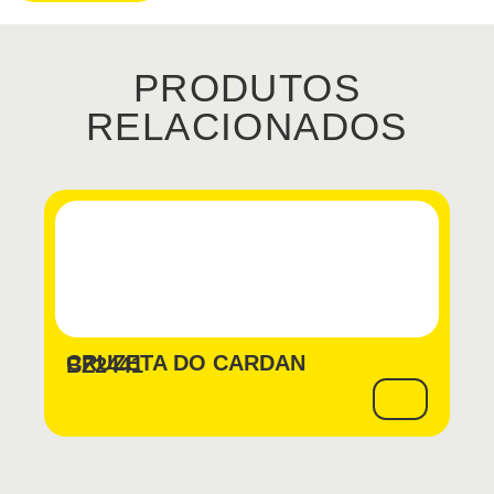
PRODUTOS
RELACIONADOS
CRUZETA DO CARDAN
BZ2441