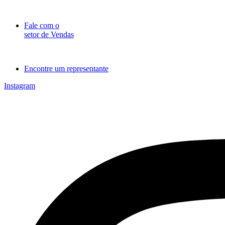
Ir
para
Fale com o
o
setor de Vendas
conteúdo
Encontre um representante
Instagram