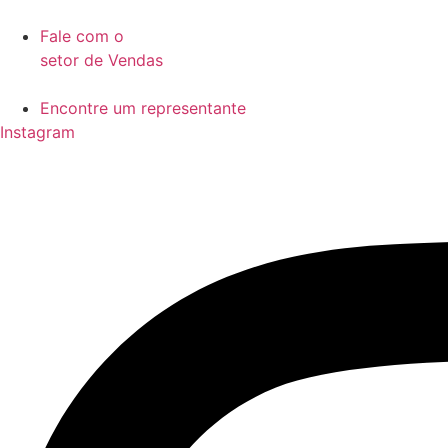
Ir
para
Fale com o
o
setor de Vendas
conteúdo
Encontre um representante
Instagram